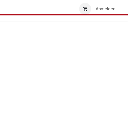
uns
Händlersuche
Händler werden
Anmelden