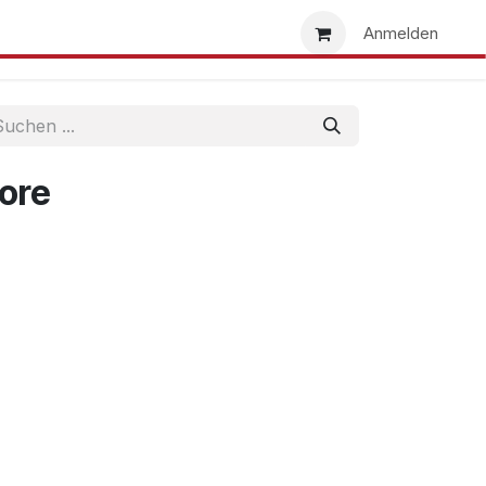
uns
Händlersuche
Händler werden
Anmelden
ore