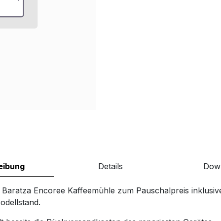
eibung
Details
Dow
r Baratza Encoree Kaffeemühle zum Pauschalpreis inklusi
odellstand.