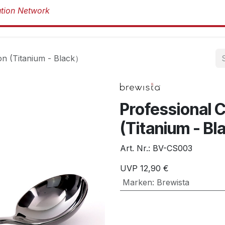
Produkte
Produkte
Marken
Über 
on (Titanium - Black）
Professional 
(Titanium - B
Art. Nr.:
BV-CS003
UVP
12,90
€
Marken
:
Brewista