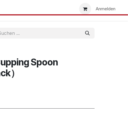
uns
Händlersuche
Händler werden
Anmelden
Cupping Spoon
lack）