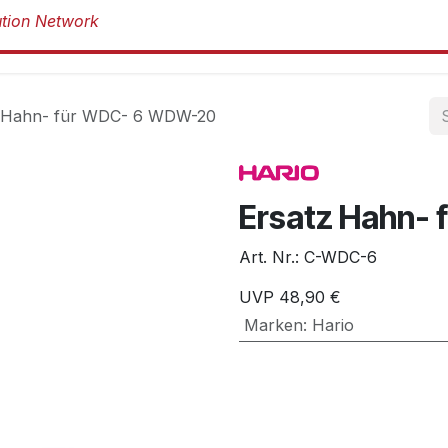
Produkte
Produkte
Marken
Über 
z Hahn- für WDC- 6 WDW-20
Ersatz Hahn-
Art. Nr.:
C-WDC-6
UVP
48,90
€
Marken
:
Hario