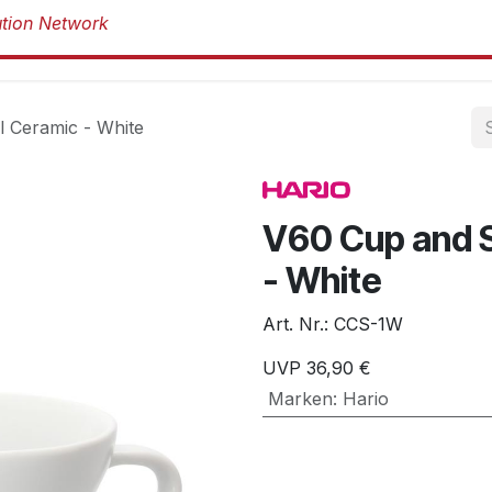
Produkte
Produkte
Marken
Über 
 Ceramic - White
V60 Cup and 
- White
Art. Nr.:
CCS-1W
UVP
36,90
€
Marken
:
Hario