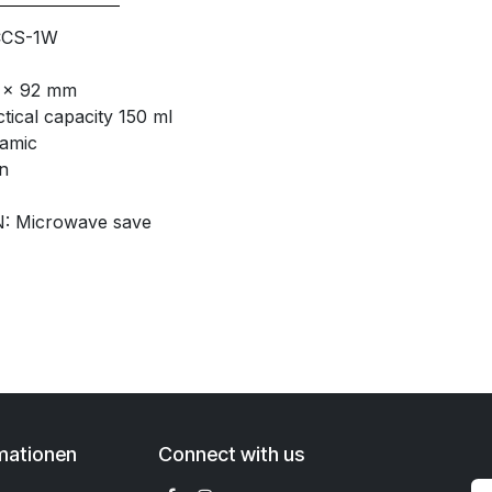
CCS-1W
0 x 92 mm
ical capacity 150 ml
amic
n
: Microwave save
mationen
Connect with us