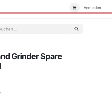
uns
Händlersuche
Händler werden
Anmelden
and Grinder Spare
l
r