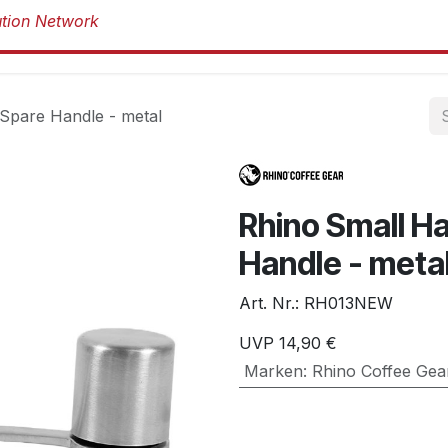
Produkte
Produkte
Marken
Über 
Spare Handle - metal
Rhino Small H
Handle - meta
Art. Nr.:
RH013NEW
UVP
14,90
€
Marken
:
Rhino Coffee Gea