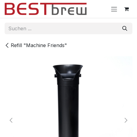
Zum Inhalt springen
Refill "Machine Friends"