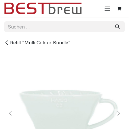
Zum Inhalt springen
Refill "Multi Colour Bundle"