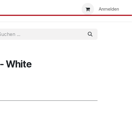
uns
Händlersuche
Händler werden
Anmelden
 - White