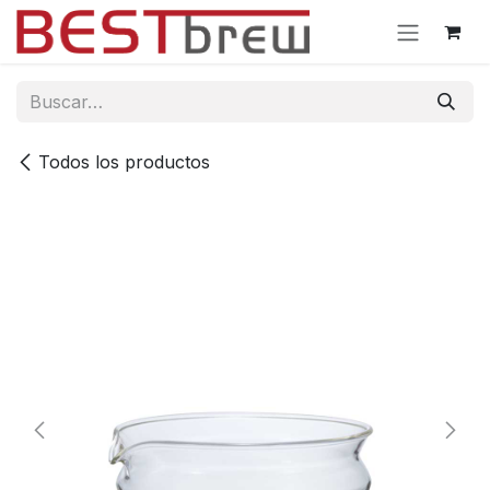
Ir al contenido
Todos los productos