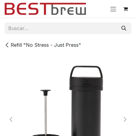
Ir al contenido
Refill "No Stress - Just Press"